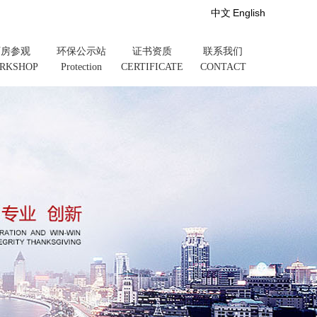
中文
English
厂房参观
环保公示站
证书资质
联系我们
RKSHOP
Protection
CERTIFICATE
CONTACT