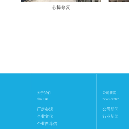
芯棒修复
关于我们
公司新闻
about us
news center
厂房参观
公司新闻
企业文化
行业新闻
企业自荐信