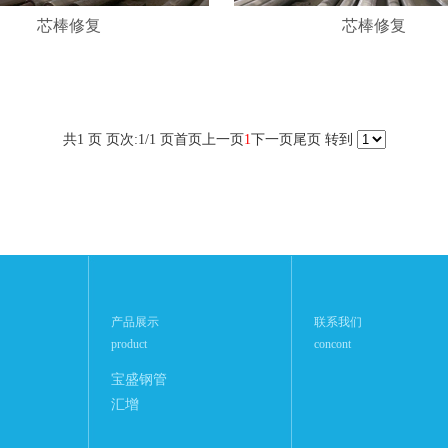
芯棒修复
芯棒修复
共1 页 页次:1/1 页
首页
上一页
1
下一页
尾页
转到
产品展示
联系我们
product
concont
宝盛钢管
汇增